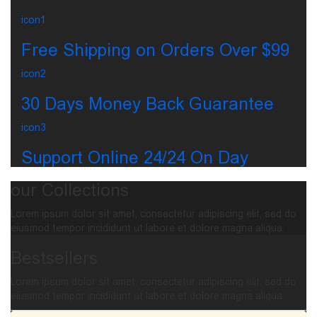
icon1
Free Shipping on Orders Over $99
icon2
30 Days Money Back Guarantee
icon3
Support Online 24/24 On Day
our Collections
Lorem ipsum dolor sit amet, consectetur adipiscing elit, sed do
eiusmod tempor incididunt ut labore et dolore magna aliqua.
Bestsellers
Lorem ipsum dolor sit amet, consectetur adipiscing elit, sed do
eiusmod tempor incididunt ut labore et dolore magna aliqua.