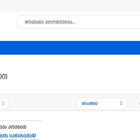
ით
დააწყე
იქა Კოვზით
ბის სანახავად