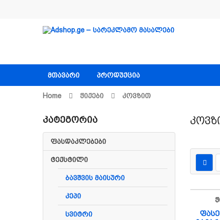
ᲛᲗᲐᲕᲐᲠᲘ
ᲞᲠᲝᲓᲣᲥᲪᲘᲐ
Home
Ჭიქები
Კოვზით
Კატეგორია
Კოვზ
ფასდაკლებები
ტექსტილი
ბავშვის მაისური
კეპი
Ჭ
ფასე
სვიტრი