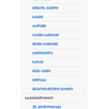
მუყაოს პაზლი
საათი
ბალიში
საათი სადგამი
ჭიქის სადგამი
სანთებელა
სარკე
მაუს-პადი
ყულაბა
დეკორატიული ჩარჩო
საკანცელარიო
3D ჰოლოგრამა