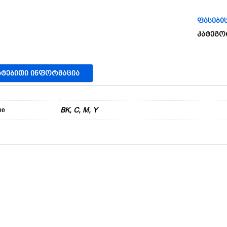
ფასები
კატეგო
ᲐᲢᲔᲑᲘᲗᲘ ᲘᲜᲤᲝᲠᲛᲐᲪᲘᲐ
BK, C, M, Y
რი
ვსი Პროდუქტები
Საგაზაფხულო Ჰუდი