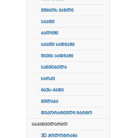
მუყაოს პაზლი
საათი
ბალიში
საათი სადგამი
ჭიქის სადგამი
სანთებელა
სარკე
მაუს-პადი
ყულაბა
დეკორატიული ჩარჩო
საკანცელარიო
3D ჰოლოგრამა