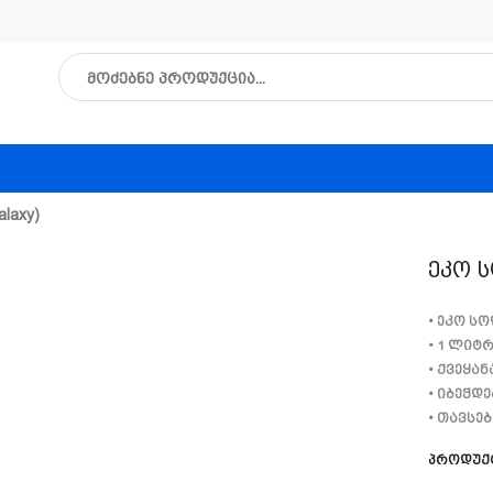
laxy)
Ეკო Ს
• ეკო ს
• 1 ლიტ
• ქვეყან
• იბეჭდე
• თავსე
Პროდუქ