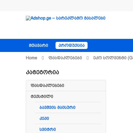
ᲛᲗᲐᲕᲐᲠᲘ
ᲞᲠᲝᲓᲣᲥᲪᲘᲐ
Home
Ფასდაკლებები
Ეკო Სოლვენტი (ga
Კატეგორია
ფასდაკლებები
ტექსტილი
ბავშვის მაისური
კეპი
სვიტრი