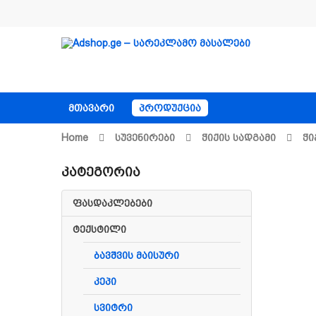
ᲛᲗᲐᲕᲐᲠᲘ
ᲞᲠᲝᲓᲣᲥᲪᲘᲐ
Home
Სუვენირები
Ჭიქის Სადგამი
Ჭი
Კატეგორია
ფასდაკლებები
ტექსტილი
ბავშვის მაისური
კეპი
სვიტრი