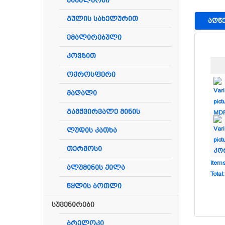
ქამელეონი
გულის სახელურით
ᲐᲦᲬ
ემალირებული
კოვზით
ოქროსფერი
მაღალი
გამჭვირვალე მინის
ლუდის კათხა
თერმოსი
Item
ალუმინის ქილა
Total
0
წყლის ბოთლი
Items
სუვენირები
Total
$0.0
ბრელოკი