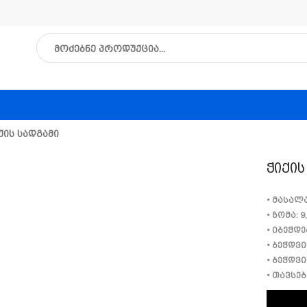
ქის Სადგამი
Ჭიქის
• მასალ
• ზომა: 9
• იბეჭდ
• ბეჭდვი
• ბეჭდვ
• თავსე