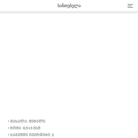
Cat
ᲡᲐᲜᲗᲔᲑᲔᲚᲐ
• მასალა: მეტალი
• ზომა: 6,5×3.5სმ
• საბეჭდი გვერდები: 2